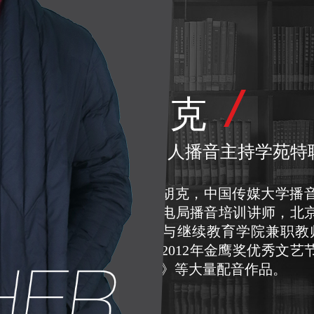
胡克
中影人播音主持学苑特
胡克，中国传媒大学播
省广电局播音培训讲师，北
远程与继续教育学院兼职教
持，2012年金鹰奖优秀文
广告》等大量配音作品。